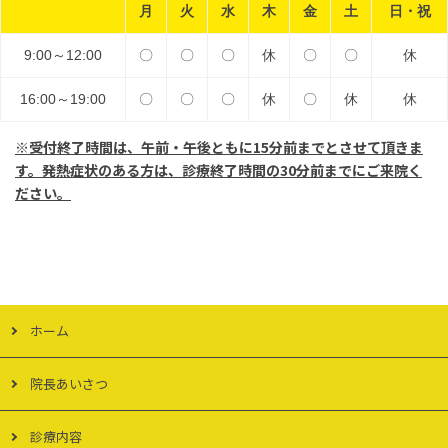
月
火
水
木
金
土
日・祝
9:00～12:00
〇
〇
〇
休
〇
〇
休
16:00～19:00
〇
〇
〇
休
〇
休
休
※受付終了時間は、午前・午後ともに15分前までとさせて頂きま
す。発熱症状のある方は、診療終了時間の30分前までにご来院く
ださい。
ホーム
院長あいさつ
診療内容